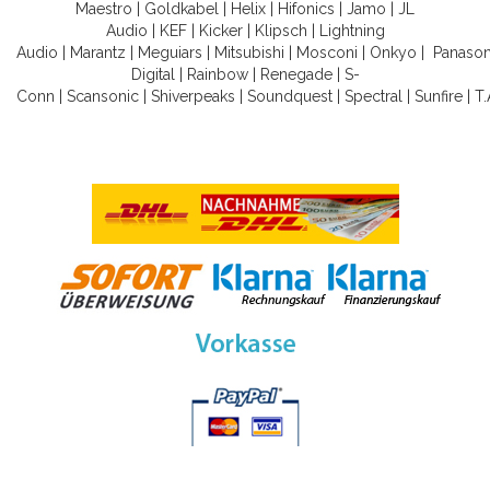
Maestro
|
Goldkabel
|
Helix
|
Hifonics
|
Jamo
|
JL
Audio
|
KEF
|
Kicker
|
Klipsch
|
Lightning
Audio
|
Marantz
|
Meguiars
|
Mitsubishi
|
Mosconi
|
Onkyo
|
Panason
Digital
|
Rainbow
|
Renegade
|
S-
Conn
|
Scansonic
|
Shiverpeaks
|
Soundquest
|
Spectral
|
Sunfire
|
T.