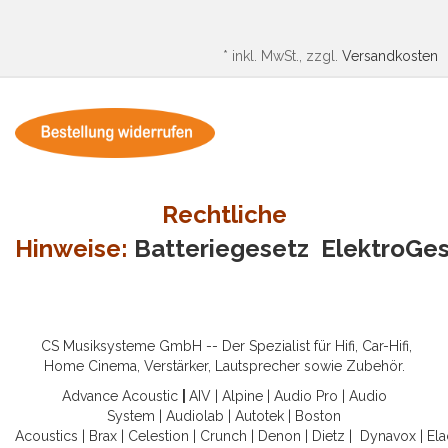
*
inkl. MwSt., zzgl.
Versandkosten
Rechtliche
Hinweise:
Batteriegesetz
ElektroGe
CS Musiksysteme GmbH -- Der Spezialist für Hifi, Car-Hifi,
Home Cinema, Verstärker, Lautsprecher sowie Zubehör.
Advance Acoustic
|
AIV
|
Alpine
|
Audio Pro
|
Audio
System
|
Audiolab
|
Autotek
|
Boston
Acoustics
|
Brax
|
Celestion
|
Crunch
|
Denon
|
Dietz
|
Dynavox
|
Ela