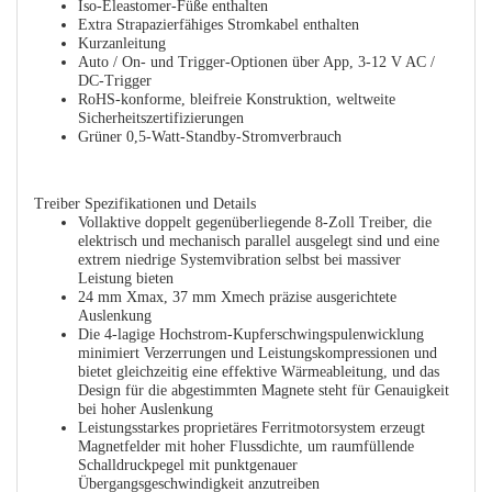
Iso-Eleastomer-Füße enthalten
Extra Strapazierfähiges Stromkabel enthalten
Kurzanleitung
Auto / On- und Trigger-Optionen über App, 3-12 V AC /
DC-Trigger
RoHS-konforme, bleifreie Konstruktion, weltweite
Sicherheitszertifizierungen
Grüner 0,5-Watt-Standby-Stromverbrauch
Treiber Spezifikationen und Details
Vollaktive doppelt gegenüberliegende 8-Zoll Treiber, die
elektrisch und mechanisch parallel ausgelegt sind und eine
extrem niedrige Systemvibration selbst bei massiver
Leistung bieten
24 mm Xmax, 37 mm Xmech präzise ausgerichtete
Auslenkung
Die 4-lagige Hochstrom-Kupferschwingspulenwicklung
minimiert Verzerrungen und Leistungskompressionen und
bietet gleichzeitig eine effektive Wärmeableitung, und das
Design für die abgestimmten Magnete steht für Genauigkeit
bei hoher Auslenkung
Leistungsstarkes proprietäres Ferritmotorsystem erzeugt
Magnetfelder mit hoher Flussdichte, um raumfüllende
Schalldruckpegel mit punktgenauer
Übergangsgeschwindigkeit anzutreiben