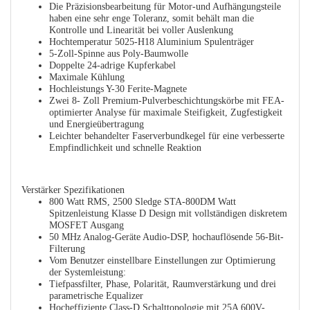
Die Präzisionsbearbeitung für Motor-und Aufhängungsteile
haben eine sehr enge Toleranz, somit behält man die
Kontrolle und Linearität bei voller Auslenkung
Hochtemperatur 5025-H18 Aluminium Spulenträger
5-Zoll-Spinne aus Poly-Baumwolle
Doppelte 24-adrige Kupferkabel
Maximale Kühlung
Hochleistungs Y-30 Ferite-Magnete
Zwei 8- Zoll Premium-Pulverbeschichtungskörbe mit FEA-
optimierter Analyse für maximale Steifigkeit, Zugfestigkeit
und Energieübertragung
Leichter behandelter Faserverbundkegel für eine verbesserte
Empfindlichkeit und schnelle Reaktion
Verstärker Spezifikationen
800 Watt RMS, 2500 Sledge STA-800DM Watt
Spitzenleistung Klasse D Design mit vollständigen diskretem
MOSFET Ausgang
50 MHz Analog-Geräte Audio-DSP, hochauflösende 56-Bit-
Filterung
Vom Benutzer einstellbare Einstellungen zur Optimierung
der Systemleistung:
Tiefpassfilter, Phase, Polarität, Raumverstärkung und drei
parametrische Equalizer
Hocheffiziente Class-D Schalttopologie mit 25A 600V-