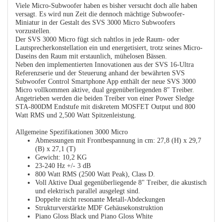
Viele Micro-Subwoofer haben es bisher versucht doch alle haben
versagt. Es wird nun Zeit die dennoch mächtige Subwoofer-
Miniatur in der Gestalt des SVS 3000 Micro Subwoofers
vorzustellen.
Der SVS 3000 Micro fügt sich nahtlos in jede Raum- oder
Lautsprecherkonstellation ein und energetisiert, trotz seines Micro-
Daseins den Raum mit erstaunlich, mühelosen Bässen.
Neben den implementierten Innovationen aus der SVS 16-Ultra
Referenzserie und der Steuerung anhand der bewährten SVS
Subwoofer Control Smartphone App enthält der neue SVS 3000
Micro vollkommen aktive, dual gegenüberliegenden 8″ Treiber.
Angetrieben werden die beiden Treiber von einer Power Sledge
STA-800DM Endstufe mit diskretem MOSFET Output und 800
Watt RMS und 2,500 Watt Spitzenleistung.
Allgemeine Spezifikationen 3000 Micro
Abmessungen mit Frontbespannung in cm: 27,8 (H) x 29,7
(B) x 27,1 (T)
Gewicht: 10,2 KG
23-240 Hz +/- 3 dB
800 Watt RMS (2500 Watt Peak), Class D.
Voll Aktive Dual gegenüberliegende 8" Treiber, die akustisch
und elektrisch parallel ausgelegt sind.
Doppelte nicht resonante Metall-Abdeckungen
Strukturverstärkte MDF Gehäusekonstruktion
Piano Gloss Black und Piano Gloss White