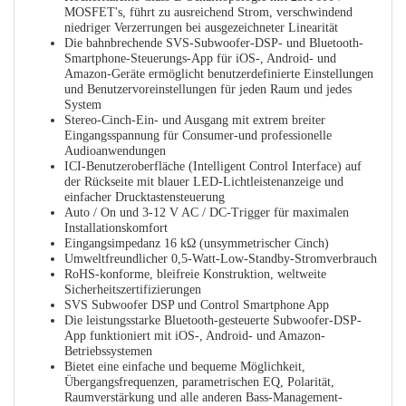
MOSFET's, führt zu ausreichend Strom, verschwindend
niedriger Verzerrungen bei ausgezeichneter Linearität
Die bahnbrechende SVS-Subwoofer-DSP- und Bluetooth-
Smartphone-Steuerungs-App für iOS-, Android- und
Amazon-Geräte ermöglicht benutzerdefinierte Einstellungen
und Benutzervoreinstellungen für jeden Raum und jedes
System
Stereo-Cinch-Ein- und Ausgang mit extrem breiter
Eingangsspannung für Consumer-und professionelle
Audioanwendungen
ICI-Benutzeroberfläche (Intelligent Control Interface) auf
der Rückseite mit blauer LED-Lichtleistenanzeige und
einfacher Drucktastensteuerung
Auto / On und 3-12 V AC / DC-Trigger für maximalen
Installationskomfort
Eingangsimpedanz 16 kΩ (unsymmetrischer Cinch)
Umweltfreundlicher 0,5-Watt-Low-Standby-Stromverbrauch
RoHS-konforme, bleifreie Konstruktion, weltweite
Sicherheitszertifizierungen
SVS Subwoofer DSP und Control Smartphone App
Die leistungsstarke Bluetooth-gesteuerte Subwoofer-DSP-
App funktioniert mit iOS-, Android- und Amazon-
Betriebssystemen
Bietet eine einfache und bequeme Möglichkeit,
Übergangsfrequenzen, parametrischen EQ, Polarität,
Raumverstärkung und alle anderen Bass-Management-