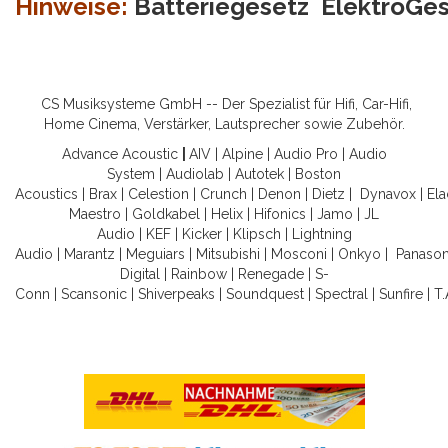
Hinweise:
Batteriegesetz
ElektroGe
CS Musiksysteme GmbH -- Der Spezialist für Hifi, Car-Hifi,
Home Cinema, Verstärker, Lautsprecher sowie Zubehör.
Advance Acoustic
|
AIV
|
Alpine
|
Audio Pro
|
Audio
System
|
Audiolab
|
Autotek
|
Boston
Acoustics
|
Brax
|
Celestion
|
Crunch
|
Denon
|
Dietz
|
Dynavox
|
Ela
Maestro
|
Goldkabel
|
Helix
|
Hifonics
|
Jamo
|
JL
Audio
|
KEF
|
Kicker
|
Klipsch
|
Lightning
Audio
|
Marantz
|
Meguiars
|
Mitsubishi
|
Mosconi
|
Onkyo
|
Panason
Digital
|
Rainbow
|
Renegade
|
S-
Conn
|
Scansonic
|
Shiverpeaks
|
Soundquest
|
Spectral
|
Sunfire
|
T.