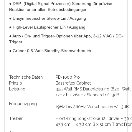
● DSP- (Digital Signal Prozessor) Steuerung für präzise
Reaktion unter allen Betriebsbedingungen
● Unsymmetrischer Stereo-Ein / Ausgang
● High-Level Lautsprecher Ein / Ausgang
● Auto / On- und Trigger-Optionen über App, 3-12 V AC / DC-
Trigger
● Grüner 0,5-Watt-Standby-Stromverbrauch
Technische Daten
PB-1000 Pro
Prinzip
Bassreflex Cabinet
Leistung
325 Watt RMS Dauerleistung (820+ Watt 
17Hz bis 260Hz Standard +/- 3dB
Frequenzgang
19Hz bis 260Hz Verschlossen +/- 3dB
Treiber
Front-firing long-stroke 12″ driver – 30
47,9 cm H x 38 cm B x 51 cm T (mit Fro