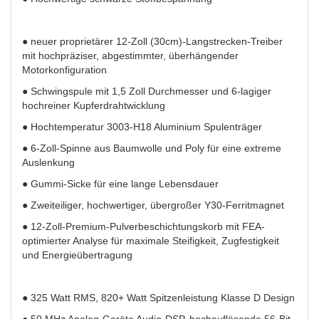
● neuer proprietärer 12-Zoll (30cm)-Langstrecken-Treiber
mit hochpräziser, abgestimmter, überhängender
Motorkonfiguration
● Schwingspule mit 1,5 Zoll Durchmesser und 6-lagiger
hochreiner Kupferdrahtwicklung
● Hochtemperatur 3003-H18 Aluminium Spulenträger
● 6-Zoll-Spinne aus Baumwolle und Poly für eine extreme
Auslenkung
● Gummi-Sicke für eine lange Lebensdauer
● Zweiteiliger, hochwertiger, übergroßer Y30-Ferritmagnet
● 12-Zoll-Premium-Pulverbeschichtungskorb mit FEA-
optimierter Analyse für maximale Steifigkeit, Zugfestigkeit
und Energieübertragung
● 325 Watt RMS, 820+ Watt Spitzenleistung Klasse D Design
● 50 MHz Analog-Geräte Audio-DSP, hochauflösende 56-Bit-