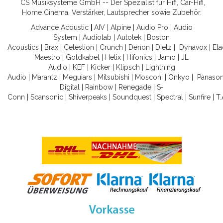
CS Musiksysteme GmbH -- Der Spezialist für Hifi, Car-Hifi,
Home Cinema, Verstärker, Lautsprecher sowie Zubehör.
Advance Acoustic
|
AIV
|
Alpine
|
Audio Pro
|
Audio
System
|
Audiolab
|
Autotek
|
Boston
Acoustics
|
Brax
|
Celestion
|
Crunch
|
Denon
|
Dietz
|
Dynavox
|
Ela
Maestro
|
Goldkabel
|
Helix
|
Hifonics
|
Jamo
|
JL
Audio
|
KEF
|
Kicker
|
Klipsch
|
Lightning
Audio
|
Marantz
|
Meguiars
|
Mitsubishi
|
Mosconi
|
Onkyo
|
Panason
Digital
|
Rainbow
|
Renegade
|
S-
Conn
|
Scansonic
|
Shiverpeaks
|
Soundquest
|
Spectral
|
Sunfire
|
T.