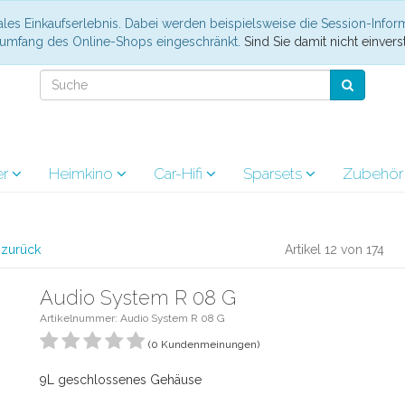
les Einkaufserlebnis. Dabei werden beispielsweise die Session-Infor
nsumfang des Online-Shops eingeschränkt.
Sind Sie damit nicht einverst
er
Heimkino
Car-Hifi
Sparsets
Zubehö
l zurück
Artikel 12 von 174
Audio System R 08 G
Artikelnummer: Audio System R 08 G
(0 Kundenmeinungen)
9L geschlossenes Gehäuse