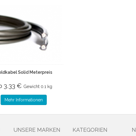
ldkabel Solid Meterpreis
b 3.33 €
Gewicht
0.1 kg
Mehr Informationen
N
UNSERE MARKEN
KATEGORIEN
N