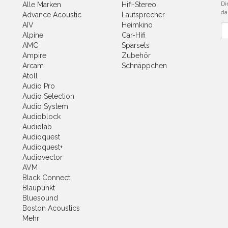
Di
Alle Marken
Hifi-Stereo
da
Advance Acoustic
Lautsprecher
AIV
Heimkino
Ne
Alpine
Car-Hifi
AMC
Sparsets
Ampire
Zubehör
Arcam
Schnäppchen
Atoll
Audio Pro
Audio Selection
Audio System
Audioblock
Audiolab
Audioquest
Audioquest+
Audiovector
AVM
Black Connect
Blaupunkt
Bluesound
Boston Acoustics
Mehr