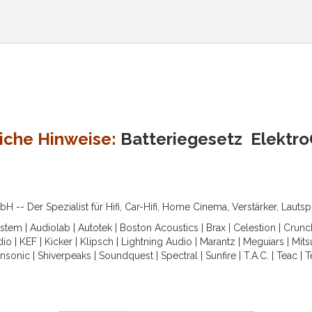
iche Hinweise:
Batteriegesetz
Elektr
-- Der Spezialist für Hifi, Car-Hifi, Home Cinema, Verstärker, Lauts
ystem
|
Audiolab
|
Autotek
|
Boston Acoustics
|
Brax
|
Celestion
|
Crunc
dio
|
KEF
|
Kicker
|
Klipsch
|
Lightning Audio
|
Marantz
|
Meguiars
|
Mits
nsonic
|
Shiverpeaks
|
Soundquest
|
Spectral
|
Sunfire
|
T.A.C.
|
Teac
|
T