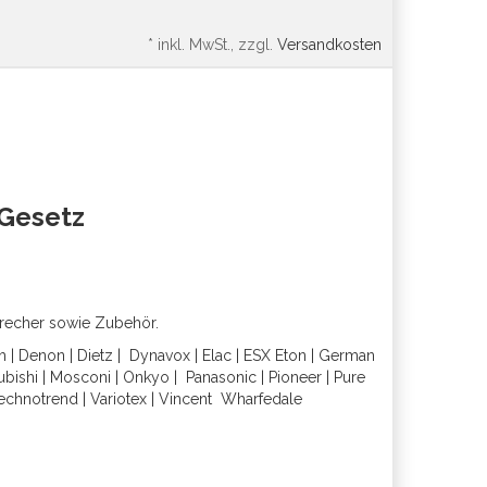
*
inkl. MwSt., zzgl.
Versandkosten
oGesetz
precher sowie Zubehör.
h
|
Denon
|
Dietz
|
Dynavox
|
Elac
|
ESX
Eton
|
German
ubishi
|
Mosconi
|
Onkyo
|
Panasonic
|
Pioneer
|
Pure
echnotrend
|
Variotex
|
Vincent
Wharfedal
e