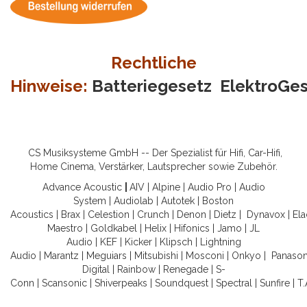
Rechtliche
Hinweise:
Batteriegesetz
ElektroGe
CS Musiksysteme GmbH -- Der Spezialist für Hifi, Car-Hifi,
Home Cinema, Verstärker, Lautsprecher sowie Zubehör.
Advance Acoustic
|
AIV
|
Alpine
|
Audio Pro
|
Audio
System
|
Audiolab
|
Autotek
|
Boston
Acoustics
|
Brax
|
Celestion
|
Crunch
|
Denon
|
Dietz
|
Dynavox
|
Ela
Maestro
|
Goldkabel
|
Helix
|
Hifonics
|
Jamo
|
JL
Audio
|
KEF
|
Kicker
|
Klipsch
|
Lightning
Audio
|
Marantz
|
Meguiars
|
Mitsubishi
|
Mosconi
|
Onkyo
|
Panason
Digital
|
Rainbow
|
Renegade
|
S-
Conn
|
Scansonic
|
Shiverpeaks
|
Soundquest
|
Spectral
|
Sunfire
|
T.