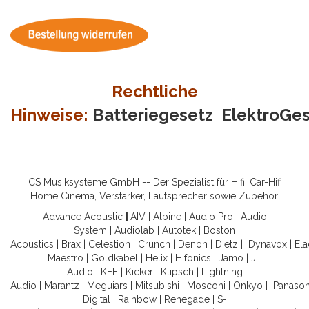
Rechtliche
Hinweise:
Batteriegesetz
ElektroGe
CS Musiksysteme GmbH -- Der Spezialist für Hifi, Car-Hifi,
Home Cinema, Verstärker, Lautsprecher sowie Zubehör.
Advance Acoustic
|
AIV
|
Alpine
|
Audio Pro
|
Audio
System
|
Audiolab
|
Autotek
|
Boston
Acoustics
|
Brax
|
Celestion
|
Crunch
|
Denon
|
Dietz
|
Dynavox
|
Ela
Maestro
|
Goldkabel
|
Helix
|
Hifonics
|
Jamo
|
JL
Audio
|
KEF
|
Kicker
|
Klipsch
|
Lightning
Audio
|
Marantz
|
Meguiars
|
Mitsubishi
|
Mosconi
|
Onkyo
|
Panason
Digital
|
Rainbow
|
Renegade
|
S-