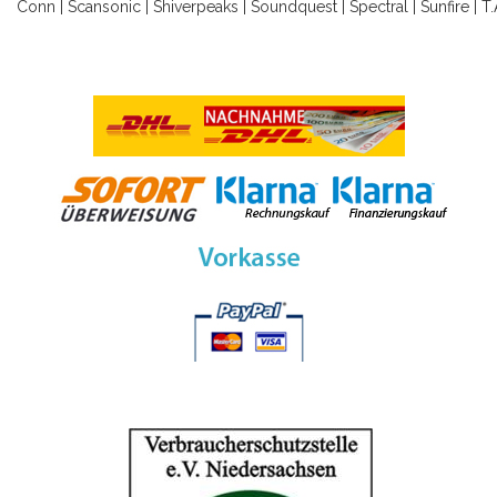
Conn
|
Scansonic
|
Shiverpeaks
|
Soundquest
|
Spectral
|
Sunfire
|
T.