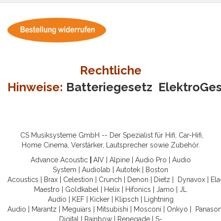
Rechtliche
Hinweise:
Batteriegesetz
ElektroGe
CS Musiksysteme GmbH -- Der Spezialist für Hifi, Car-Hifi,
Home Cinema, Verstärker, Lautsprecher sowie Zubehör.
Advance Acoustic
|
AIV
|
Alpine
|
Audio Pro
|
Audio
System
|
Audiolab
|
Autotek
|
Boston
Acoustics
|
Brax
|
Celestion
|
Crunch
|
Denon
|
Dietz
|
Dynavox
|
Ela
Maestro
|
Goldkabel
|
Helix
|
Hifonics
|
Jamo
|
JL
Audio
|
KEF
|
Kicker
|
Klipsch
|
Lightning
Audio
|
Marantz
|
Meguiars
|
Mitsubishi
|
Mosconi
|
Onkyo
|
Panason
Digital
|
Rainbow
|
Renegade
|
S-