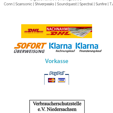
Conn
|
Scansonic
|
Shiverpeaks
|
Soundquest
|
Spectral
|
Sunfire
|
T.