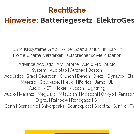
Rechtliche
Hinweise:
Batteriegesetz
ElektroGe
CS Musiksysteme GmbH -- Der Spezialist für Hifi, Car-Hifi,
Home Cinema, Verstärker, Lautsprecher sowie Zubehör.
Advance Acoustic
|
AIV
|
Alpine
|
Audio Pro
|
Audio
System
|
Audiolab
|
Autotek
|
Boston
Acoustics
|
Brax
|
Celestion
|
Crunch
|
Denon
|
Dietz
|
Dynavox
|
Ela
Maestro
|
Goldkabel
|
Helix
|
Hifonics
|
Jamo
|
JL
Audio
|
KEF
|
Kicker
|
Klipsch
|
Lightning
Audio
|
Marantz
|
Meguiars
|
Mitsubishi
|
Mosconi
|
Onkyo
|
Panason
Digital
|
Rainbow
|
Renegade
|
S-
Conn
|
Scansonic
|
Shiverpeaks
|
Soundquest
|
Spectral
|
Sunfire
|
T.