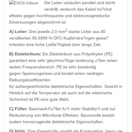
Die Leiter verlaufen parallel sind leicht
verdrillt, wodurch das Kabel ho?chst
effektiv gegen hochfrequente und elektromagnetische
Einstreuungen abgeschirmt ist.
2
A) Leiter:
Drei jeweils 2,0 mm
starke Leiter aus 40
versilberten 99,9999 % OFC-Kupferstra?ngen gewa?
hrleisten eine hohe Leitfa?higkeit über lange Zeit.
B) Dielektrikum:
Ein Dielektrikum aus Polyethylen (PE)
garantiert eine sehr gleichma?ßige Isolierung u?ber einen
weiten Frequenzbereich.
PE ist sehr beständig
gegen Spannungsrisse und besitzt einen niedrigen
Reibungskoeffizienten
für außergewöhnliche dielektrische Eigenschaften. Sowohl in
Hinblick auf die Temperatur als auch auf die elektrische
Sicherheit ist PE eine gute Wahl.
C) Füller:
Baumwoll-Fu?ller fu?r mehr Stabilita?t und zur
Reduzierung von Mikrofonie-Effekten. Baumwolle besitzt
zudem hervorragende dielektrische Eigenschaften.
D) Hülle:
Eine Papierhülle umgibt die Konstruktion, bevor sie