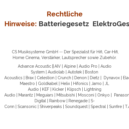
Rechtliche
Hinweise:
Batteriegesetz
ElektroGe
CS Musiksysteme GmbH -- Der Spezialist für Hifi, Car-Hifi,
Home Cinema, Verstärker, Lautsprecher sowie Zubehör.
Advance Acoustic
|
AIV
|
Alpine
|
Audio Pro
|
Audio
System
|
Audiolab
|
Autotek
|
Boston
Acoustics
|
Brax
|
Celestion
|
Crunch
|
Denon
|
Dietz
|
Dynavox
|
Ela
Maestro
|
Goldkabel
|
Helix
|
Hifonics
|
Jamo
|
JL
Audio
|
KEF
|
Kicker
|
Klipsch
|
Lightning
Audio
|
Marantz
|
Meguiars
|
Mitsubishi
|
Mosconi
|
Onkyo
|
Panason
Digital
|
Rainbow
|
Renegade
|
S-
Conn
|
Scansonic
|
Shiverpeaks
|
Soundquest
|
Spectral
|
Sunfire
|
T.