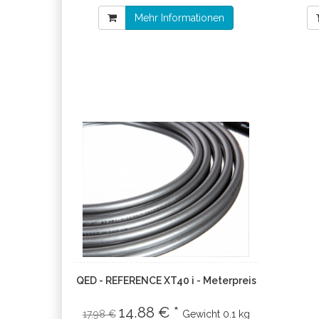
Mehr Informationen
QED - REFERENCE XT40 i - Meterpreis
14.88 € *
17.98 €
Gewicht
0.1 kg