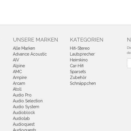
N
UNSERE MARKEN
KATEGORIEN
N
Di
Alle Marken
Hifi-Stereo
da
Advance Acoustic
Lautsprecher
AIV
Heimkino
Ne
Alpine
Car-Hifi
AMC
Sparsets
Ampire
Zubehör
Arcam
Schnäppchen
Atoll
Audio Pro
Audio Selection
Audio System
Audioblock
Audiolab
Audioquest
Audioquest+