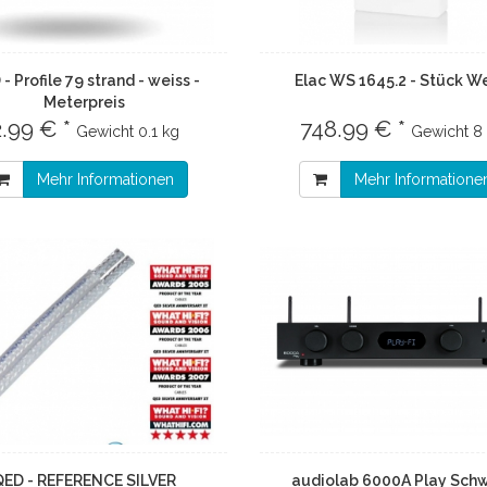
- Profile 79 strand - weiss -
Elac WS 1645.2 - Stück W
Meterpreis
2.99 € *
748.99 € *
Gewicht
0.1 kg
Gewicht
8
Mehr Informationen
Mehr Informatione
QED - REFERENCE SILVER
audiolab 6000A Play Sch