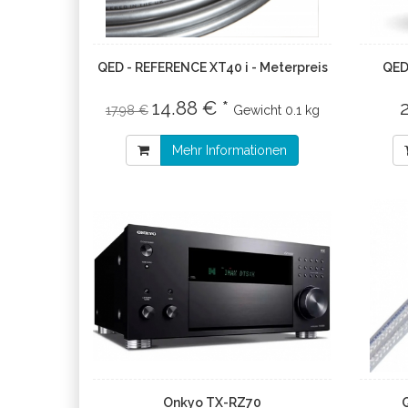
QED - REFERENCE XT40 i - Meterpreis
QED 
14.88 € *
17.98 €
Gewicht
0.1 kg
Mehr Informationen
Onkyo TX-RZ70