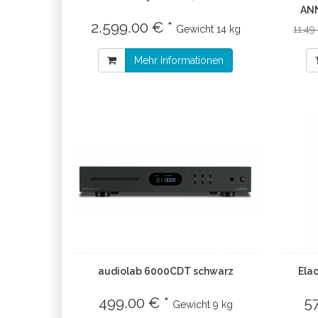
ANN
2.599.00 € *
Gewicht
14 kg
11.49
Mehr Informationen
audiolab 6000CDT schwarz
Ela
499.00 € *
5
Gewicht
9 kg