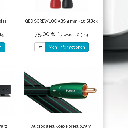
eiss
QED SCREWLOC ABS 4 mm - 10 Stück
75.00 € *
 kg
Gewicht
0.5 kg
n
Mehr Informationen
warz
Audioquest Koax Forest 0,75m