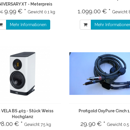
IVERSARY XT - Meterpreis
9.99 € *
1.099.00 € *
 €
Gewicht
0.1 kg
Gewicht
Mehr Informationen
Mehr Informatione
c VELA BS 403 - Stück Weiss
Profigold OxyPure Cinch 
Hochglanz
78.00 € *
29.90 € *
Gewicht
7.5 kg
Gewicht
0.5