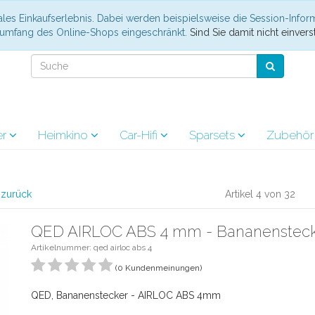
les Einkaufserlebnis. Dabei werden beispielsweise die Session-Infor
nsumfang des Online-Shops eingeschränkt.
Sind Sie damit nicht einverst
er
Heimkino
Car-Hifi
Sparsets
Zubehö
l zurück
Artikel 4 von 32
QED AIRLOC ABS 4 mm - Bananenstecke
Artikelnummer: qed airloc abs 4
(0 Kundenmeinungen)
QED, Bananenstecker - AIRLOC ABS 4mm