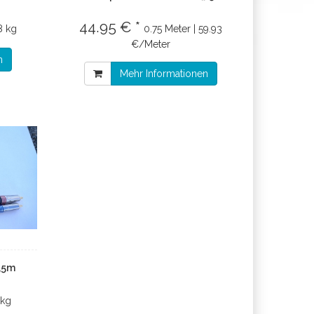
44.95 € *
8 kg
0.75 Meter | 59.93
€/Meter
n
Mehr Informationen
1,5m
 kg