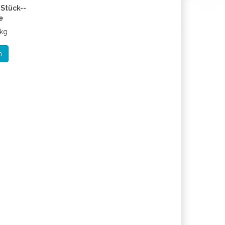
Stück--
e
 kg
n