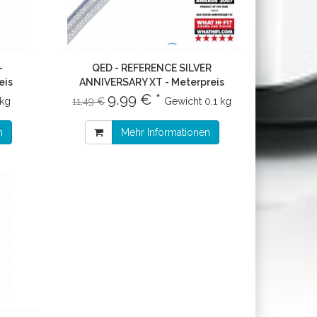
-
QED - REFERENCE SILVER
eis
ANNIVERSARY XT - Meterpreis
9.99 € *
 kg
11.49 €
Gewicht
0.1 kg
n
Mehr Informationen