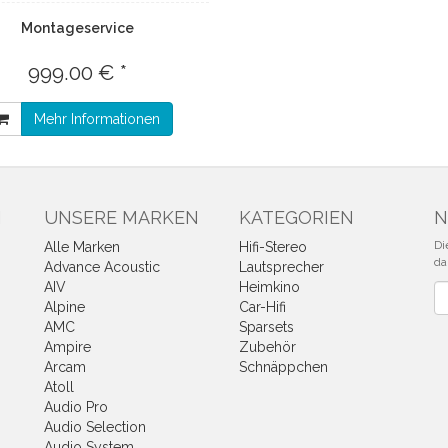
Montageservice
999.00 € *
Mehr Informationen
N
UNSERE MARKEN
KATEGORIEN
N
Di
Alle Marken
Hifi-Stereo
da
Advance Acoustic
Lautsprecher
AIV
Heimkino
Ne
Alpine
Car-Hifi
AMC
Sparsets
Ampire
Zubehör
Arcam
Schnäppchen
Atoll
Audio Pro
Audio Selection
Audio System