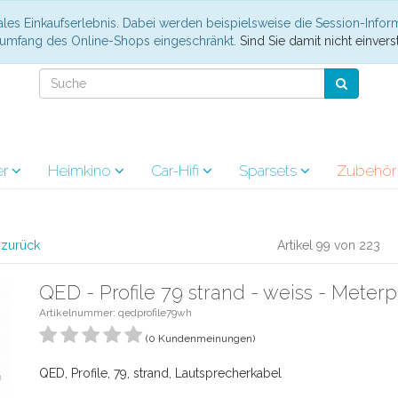
les Einkaufserlebnis. Dabei werden beispielsweise die Session-Infor
nsumfang des Online-Shops eingeschränkt.
Sind Sie damit nicht einverst
er
Heimkino
Car-Hifi
Sparsets
Zubehö
l zurück
Artikel 99 von 223
QED - Profile 79 strand - weiss - Meterp
Artikelnummer: qedprofile79wh
(0 Kundenmeinungen)
QED, Profile, 79, strand, Lautsprecherkabel