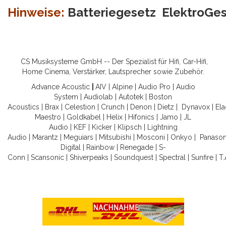
Hinweise:
Batteriegesetz
ElektroGe
CS Musiksysteme GmbH -- Der Spezialist für Hifi, Car-Hifi,
Home Cinema, Verstärker, Lautsprecher sowie Zubehör.
Advance Acoustic
|
AIV
|
Alpine
|
Audio Pro
|
Audio
System
|
Audiolab
|
Autotek
|
Boston
Acoustics
|
Brax
|
Celestion
|
Crunch
|
Denon
|
Dietz
|
Dynavox
|
Ela
Maestro
|
Goldkabel
|
Helix
|
Hifonics
|
Jamo
|
JL
Audio
|
KEF
|
Kicker
|
Klipsch
|
Lightning
Audio
|
Marantz
|
Meguiars
|
Mitsubishi
|
Mosconi
|
Onkyo
|
Panason
Digital
|
Rainbow
|
Renegade
|
S-
Conn
|
Scansonic
|
Shiverpeaks
|
Soundquest
|
Spectral
|
Sunfire
|
T.