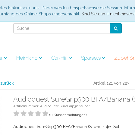
les Einkaufserlebnis. Dabei werden beispielsweise die Session-Infor
nsumfang des Online-Shops eingeschränkt.
Sind Sie damit nicht einverst
er
Heimkino
Car-Hifi
Sparsets
Zubehö
l zurück
Artikel 121 von 223
Audioquest SureGrip300 BFA/Banana (Si
Artikelnummer: Audioquest SureGrip300silber
(0 Kundenmeinungen)
Audioquest SureGrip300 BFA/Banana (Silber) - 4er Set