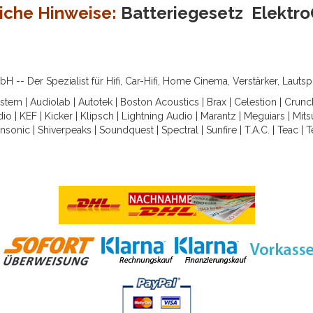
iche Hinweise:
Batteriegesetz
Elektr
-- Der Spezialist für Hifi, Car-Hifi, Home Cinema, Verstärker, Lauts
ystem
|
Audiolab
|
Autotek
|
Boston Acoustics
|
Brax
|
Celestion
|
Crunc
dio
|
KEF
|
Kicker
|
Klipsch
|
Lightning Audio
|
Marantz
|
Meguiars
|
Mits
nsonic
|
Shiverpeaks
|
Soundquest
|
Spectral
|
Sunfire
|
T.A.C.
|
Teac
|
T