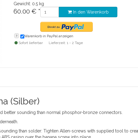
Gewicht: 0.5 kg
60.00
€
*
In den Warenkorb
?
Warenkorb in PayPal anzeigen
Sofort lieferbar
Lieferzeit: 1 - 2 Tage
 (Silber)
nd better sounding than normal phosphor-bronze connectors.
nderneath.
sounding than solder: Tighten Allen-screws with supplied tool to cr
e ABS casing over the banana screw into place.