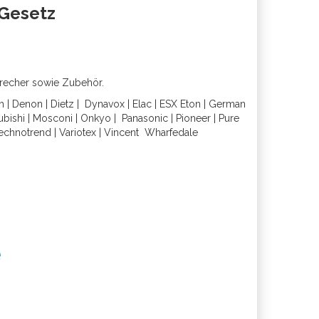
oGesetz
precher sowie Zubehör.
h
|
Denon
|
Dietz
|
Dynavox
|
Elac
|
ESX
Eton
|
German
ubishi
|
Mosconi
|
Onkyo
|
Panasonic
|
Pioneer
|
Pure
echnotrend
|
Variotex
|
Vincent
Wharfedal
e