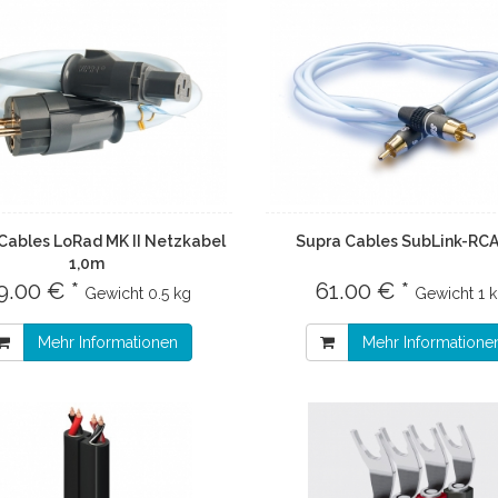
Cables LoRad MK II Netzkabel
Supra Cables SubLink-RC
1,0m
9.00 € *
61.00 € *
Gewicht
0.5 kg
Gewicht
1 
Mehr Informationen
Mehr Informatione