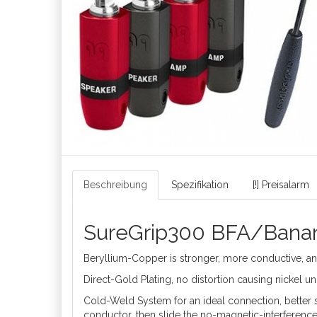
Beschreibung
Spezifikation
[!] Preisalarm
SureGrip300 BFA/Banana
Beryllium-Copper is stronger, more conductive, a
Direct-Gold Plating, no distortion causing nickel u
Cold-Weld System for an ideal connection, better 
conductor, then slide the no-magnetic-interferenc