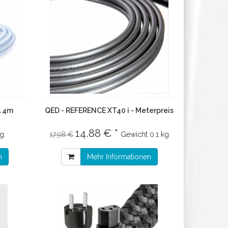
A 4m
QED - REFERENCE XT40 i - Meterpreis
14.88 € *
kg
17.98 €
Gewicht
0.1 kg
n
Mehr Informationen