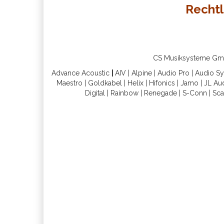
Rechtl
CS Musiksysteme GmbH 
Advance Acoustic
|
AIV
|
Alpine
|
Audio Pro
|
Audio S
Maestro
|
Goldkabel
|
Helix
|
Hifonics
|
Jamo
|
JL Au
Digital
|
Rainbow
|
Renegade
|
S-Conn
|
Sca