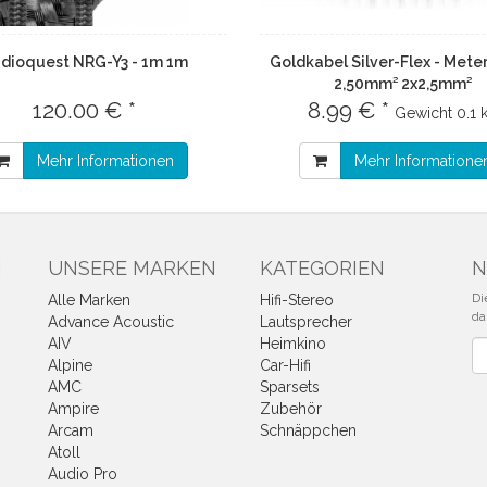
dioquest NRG-Y3 - 1m 1m
Goldkabel Silver-Flex - Meter
2,50mm² 2x2,5mm²
120.00 € *
8.99 € *
Gewicht
0.1 
Mehr Informationen
Mehr Informatione
N
UNSERE MARKEN
KATEGORIEN
N
Di
Alle Marken
Hifi-Stereo
da
Advance Acoustic
Lautsprecher
AIV
Heimkino
Ne
Alpine
Car-Hifi
AMC
Sparsets
Ampire
Zubehör
Arcam
Schnäppchen
Atoll
Audio Pro