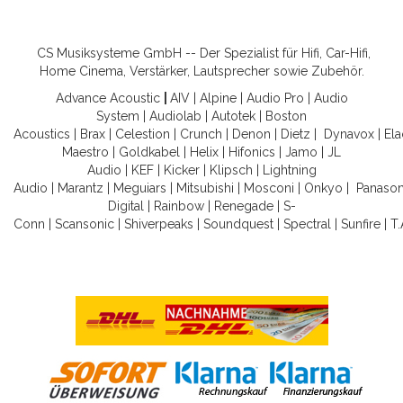
CS Musiksysteme GmbH -- Der Spezialist für Hifi, Car-Hifi,
Home Cinema, Verstärker, Lautsprecher sowie Zubehör.
Advance Acoustic
|
AIV
|
Alpine
|
Audio Pro
|
Audio
System
|
Audiolab
|
Autotek
|
Boston
Acoustics
|
Brax
|
Celestion
|
Crunch
|
Denon
|
Dietz
|
Dynavox
|
Ela
Maestro
|
Goldkabel
|
Helix
|
Hifonics
|
Jamo
|
JL
Audio
|
KEF
|
Kicker
|
Klipsch
|
Lightning
Audio
|
Marantz
|
Meguiars
|
Mitsubishi
|
Mosconi
|
Onkyo
|
Panason
Digital
|
Rainbow
|
Renegade
|
S-
Conn
|
Scansonic
|
Shiverpeaks
|
Soundquest
|
Spectral
|
Sunfire
|
T.