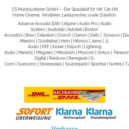
CS Musiksysteme GmbH -- Der Spezialist für Hifi, Car-Hifi,
Home Cinema, Verstärker, Lautsprecher sowie Zubehör.
Advance Acoustic
|
AIV
|
Alpine
|
Audio Pro
|
Audio
System
|
Audiolab
|
Autotek
|
Boston
Acoustics
|
Brax
|
Celestion
|
Crunch
|
Denon
|
Dietz
|
Dynavox
|
Ela
Maestro
|
Goldkabel
|
Helix
|
Hifonics
|
Jamo
|
JL
Audio
|
KEF
|
Kicker
|
Klipsch
|
Lightning
Audio
|
Marantz
|
Meguiars
|
Mitsubishi
|
Mosconi
|
Onkyo
|
Panason
Digital
|
Rainbow
|
Renegade
|
S-
Conn
|
Scansonic
|
Shiverpeaks
|
Soundquest
|
Spectral
|
Sunfire
|
T.