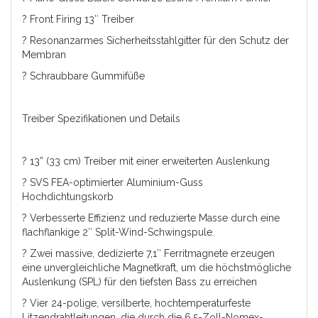
? Front Firing 13″ Treiber
? Resonanzarmes Sicherheitsstahlgitter für den Schutz der
Membran
? Schraubbare Gummifüße
Treiber Spezifikationen und Details
? 13” (33 cm) Treiber mit einer erweiterten Auslenkung
? SVS FEA-optimierter Aluminium-Guss
Hochdichtungskorb
? Verbesserte Effizienz und reduzierte Masse durch eine
flachflankige 2″ Split-Wind-Schwingspule.
? Zwei massive, dedizierte 7,1″ Ferritmagnete erzeugen
eine unvergleichliche Magnetkraft, um die höchstmögliche
Auslenkung (SPL) für den tiefsten Bass zu erreichen
? Vier 24-polige, versilberte, hochtemperaturfeste
Litzendrahtleitungen, die durch die 6,5-Zoll-Nomex-