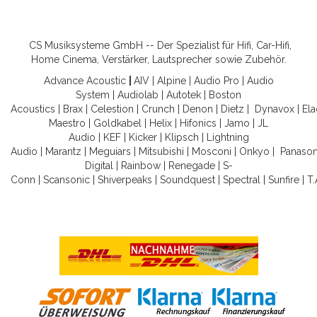
CS Musiksysteme GmbH -- Der Spezialist für Hifi, Car-Hifi,
Home Cinema, Verstärker, Lautsprecher sowie Zubehör.
Advance Acoustic
|
AIV
|
Alpine
|
Audio Pro
|
Audio
System
|
Audiolab
|
Autotek
|
Boston
Acoustics
|
Brax
|
Celestion
|
Crunch
|
Denon
|
Dietz
|
Dynavox
|
Ela
Maestro
|
Goldkabel
|
Helix
|
Hifonics
|
Jamo
|
JL
Audio
|
KEF
|
Kicker
|
Klipsch
|
Lightning
Audio
|
Marantz
|
Meguiars
|
Mitsubishi
|
Mosconi
|
Onkyo
|
Panason
Digital
|
Rainbow
|
Renegade
|
S-
Conn
|
Scansonic
|
Shiverpeaks
|
Soundquest
|
Spectral
|
Sunfire
|
T.