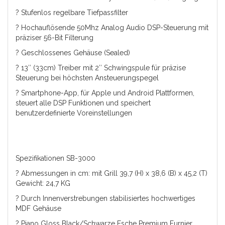
? Stufenlos regelbare Tiefpassfilter
? Hochauflösende 50Mhz Analog Audio DSP-Steuerung mit
präziser 56-Bit Filterung
? Geschlossenes Gehäuse (Sealed)
? 13″ (33cm) Treiber mit 2″ Schwingspule für präzise
Steuerung bei höchsten Ansteuerungspegel
? Smartphone-App, für Apple und Android Plattformen,
steuert alle DSP Funktionen und speichert
benutzerdefinierte Voreinstellungen
Spezifikationen SB-3000
? Abmessungen in cm: mit Grill 39,7 (H) x 38,6 (B) x 45,2 (T)
Gewicht: 24,7 KG
? Durch Innenverstrebungen stabilisiertes hochwertiges
MDF Gehäuse
? Piano Gloss Black/Schwarze Esche Premium Furnier