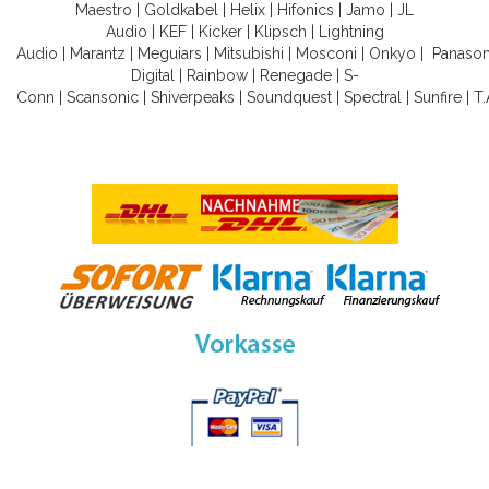
Maestro
|
Goldkabel
|
Helix
|
Hifonics
|
Jamo
|
JL
Audio
|
KEF
|
Kicker
|
Klipsch
|
Lightning
Audio
|
Marantz
|
Meguiars
|
Mitsubishi
|
Mosconi
|
Onkyo
|
Panason
Digital
|
Rainbow
|
Renegade
|
S-
Conn
|
Scansonic
|
Shiverpeaks
|
Soundquest
|
Spectral
|
Sunfire
|
T.