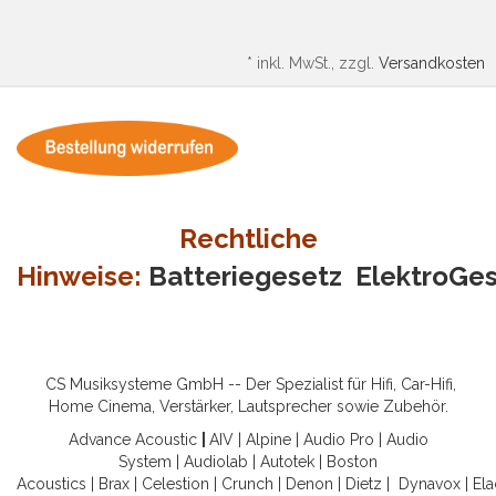
*
inkl. MwSt., zzgl.
Versandkosten
Rechtliche
Hinweise:
Batteriegesetz
ElektroGe
CS Musiksysteme GmbH -- Der Spezialist für Hifi, Car-Hifi,
Home Cinema, Verstärker, Lautsprecher sowie Zubehör.
Advance Acoustic
|
AIV
|
Alpine
|
Audio Pro
|
Audio
System
|
Audiolab
|
Autotek
|
Boston
Acoustics
|
Brax
|
Celestion
|
Crunch
|
Denon
|
Dietz
|
Dynavox
|
Ela