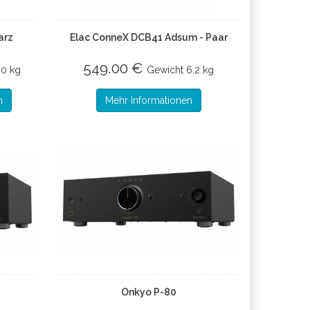
arz
Elac ConneX DCB41 Adsum - Paar
549.00 €
20 kg
Gewicht
6.2 kg
n
Mehr Informationen
Onkyo P-80