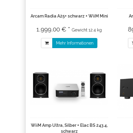
Arcam Radia A25+ schwarz + WiiM Mini
A
1.999.00 € *
8
Gewicht
12.4 kg
Mehr Informationen
WiiM Amp Ultra, Silber + Elac BS 243.4,
schwarz