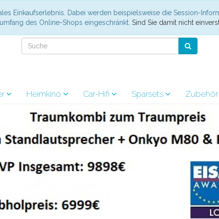
les Einkaufserlebnis. Dabei werden beispielsweise die Session-Infor
nsumfang des Online-Shops eingeschränkt.
Sind Sie damit nicht einverst
er
Heimkino
Car-Hifi
Sparsets
Zubehö